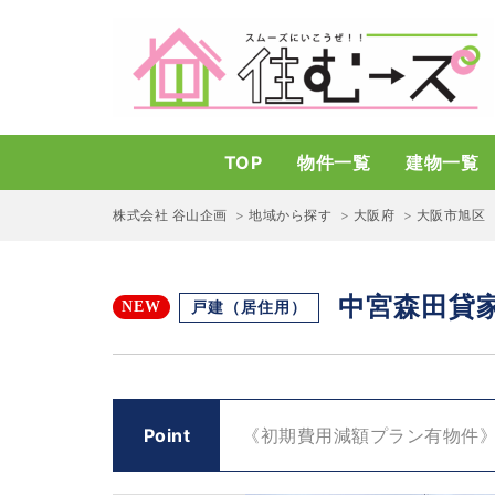
TOP
物件一覧
建物一覧
株式会社 谷山企画
>
地域から探す
>
大阪府
>
大阪市旭区
中宮森田貸
戸建
（居住用）
Point
《初期費用減額プラン有物件