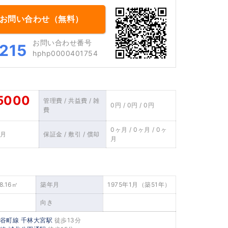
お問い合わせ（無料）
お問い合わせ番号
215
hphp0000401754
5000
管理費 / 共益費 / 雑
0円 / 0円 / 0円
費
0ヶ月 / 0ヶ月 / 0ヶ
ヶ月
保証金 / 敷引 / 償却
月
8.16㎡
築年月
1975年1月（築51年）
2/30
玄関
向き
谷町線
千林大宮駅
徒歩13分