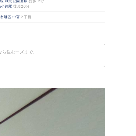
線
城北公園通駅
徒歩15分
森小路駅
徒歩20分
市旭区
中宮
２丁目
なら住むーズまで。