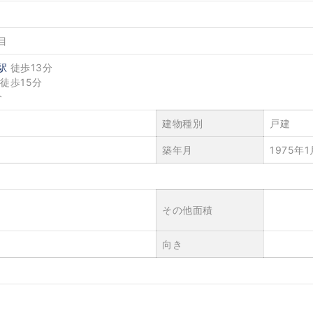
目
駅
徒歩13分
徒歩15分
分
建物種別
戸建
築年月
1975年
その他面積
向き