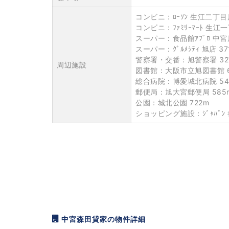
コンビニ：ﾛｰｿﾝ 生江二丁目店
コンビニ：ﾌｧﾐﾘｰﾏｰﾄ 生江
スーパー：食品館ｱﾌﾟﾛ 中宮店
スーパー：ｸﾞﾙﾒｼﾃｨ 旭店 37
警察署・交番：旭警察署 32
周辺施設
図書館：大阪市立旭図書館 6
総合病院：博愛城北病院 54
郵便局：旭大宮郵便局 585
公園：城北公園 722m
ショッピング施設：ｼﾞｬﾊﾟﾝ 
中宮森田貸家の物件詳細