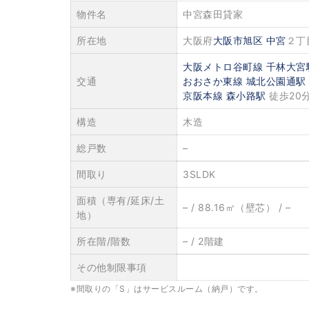
物件名
中宮森田貸家
所在地
大阪府
大阪市旭区
中宮
２丁
大阪メトロ谷町線
千林大宮
交通
おおさか東線
城北公園通駅
京阪本線
森小路駅
徒歩20
構造
木造
総戸数
–
間取り
3SLDK
面積（専有/延床/土
– / 88.16㎡（壁芯） / –
地）
所在階/階数
– / 2階建
その他制限事項
※間取りの「S」はサービスルーム（納戸）です。