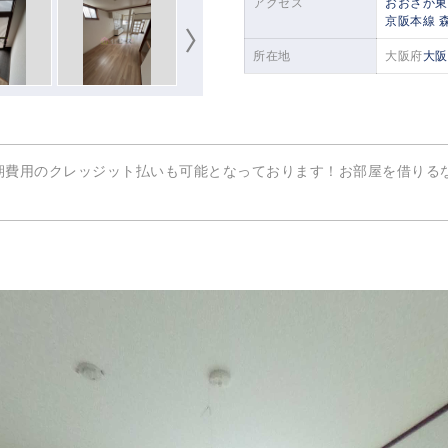
アクセス
おおさか東
京阪本線
所在地
大阪府
大阪
期費用のクレッジット払いも可能となっております！お部屋を借りる
次
へ