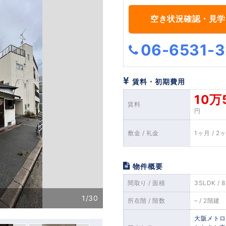
空き状況確認・見学
06-6531-3
賃料・初期費用
10万
賃料
円
敷金 / 礼金
1ヶ月 / 2
物件概要
間取り / 面積
3SLDK / 8
1/30
間取り
次
所在階 / 階数
– / 2階建
へ
大阪メトロ