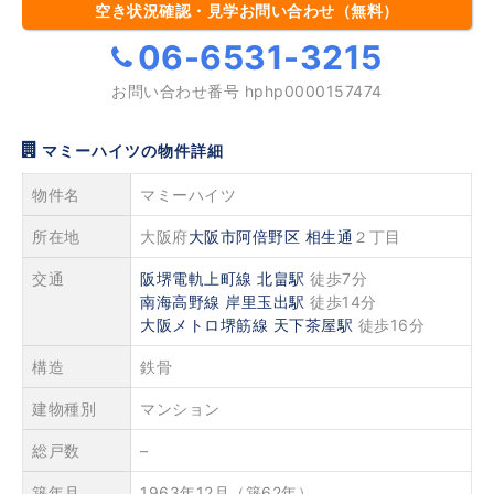
空き状況確認・見学お問い合わせ（無料）
06-6531-3215
お問い合わせ番号
hphp0000157474
マミーハイツの物件詳細
物件名
マミーハイツ
所在地
大阪府
大阪市阿倍野区
相生通
２丁目
交通
阪堺電軌上町線
北畠駅
徒歩7分
南海高野線
岸里玉出駅
徒歩14分
大阪メトロ堺筋線
天下茶屋駅
徒歩16分
構造
鉄骨
建物種別
マンション
総戸数
–
築年月
1963年12月（築62年）