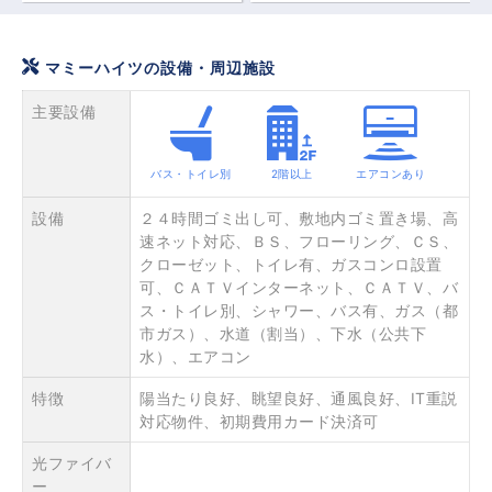
マミーハイツの設備・周辺施設
主要設備
バス・トイレ別
2階以上
エアコンあり
設備
２４時間ゴミ出し可、敷地内ゴミ置き場、高
速ネット対応、ＢＳ、フローリング、ＣＳ、
クローゼット、トイレ有、ガスコンロ設置
可、ＣＡＴＶインターネット、ＣＡＴＶ、バ
ス・トイレ別、シャワー、バス有、ガス（都
市ガス）、水道（割当）、下水（公共下
水）、エアコン
特徴
陽当たり良好、眺望良好、通風良好、IT重説
対応物件、初期費用カード決済可
光ファイバ
ー