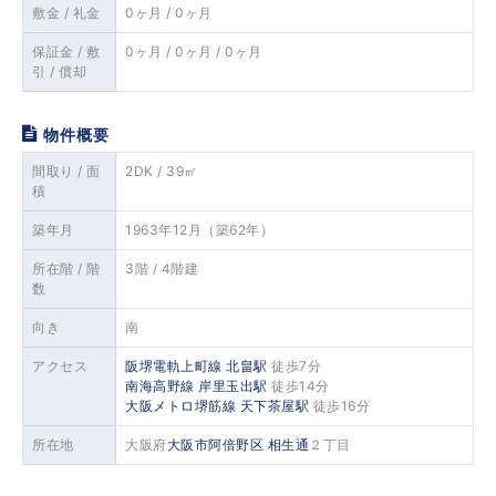
敷金 / 礼金
0ヶ月 / 0ヶ月
保証金 / 敷
0ヶ月 / 0ヶ月 / 0ヶ月
引 / 償却
物件概要
間取り / 面
2DK / 39㎡
積
築年月
1963年12月（築62年）
所在階 / 階
3階 / 4階建
数
向き
南
アクセス
阪堺電軌上町線
北畠駅
徒歩7分
南海高野線
岸里玉出駅
徒歩14分
大阪メトロ堺筋線
天下茶屋駅
徒歩16分
所在地
大阪府
大阪市阿倍野区
相生通
２丁目