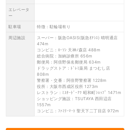
エレベータ
ー
駐車場
特徴：駐輪場有り
周辺施設
スーパー：阪急OASIS(阪急ｵｱｼｽ) 晴明通店
474m
コンビニ：ﾛｰｿﾝ 天神ﾉ森店 488m
総合病院：加納診療所 656m
郵便局：阿倍野保名郵便局 634m
ドラッグストア：ﾄﾞﾚﾐ薬局 まつむし店
808m
警察署・交番：阿倍野警察署 1228m
役所：大阪市西成区役所 1273m
レストラン：ﾐｽﾀｰﾄﾞｰﾅﾂ 昭和町ｼｮｯﾌﾟ 1471m
ショッピング施設：TSUTAYA 西田辺店
1557m
コンビニ：ﾌｧﾐﾘｰﾏｰﾄ 聖天下二丁目店 972m