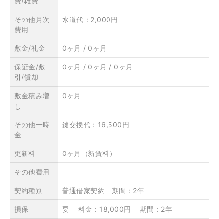
費/雑費
その他月次
水道代：2,000円
費用
敷金/礼金
0ヶ月 / 0ヶ月
保証金/敷
0ヶ月 / 0ヶ月 / 0ヶ月
引/償却
敷金積み増
0ヶ月
し
その他一時
鍵交換代：16,500円
金
更新料
0ヶ月（新賃料）
その他費用
契約種別
普通借家契約 期間：2年
損保
要 料金：18,000円 期間：2年