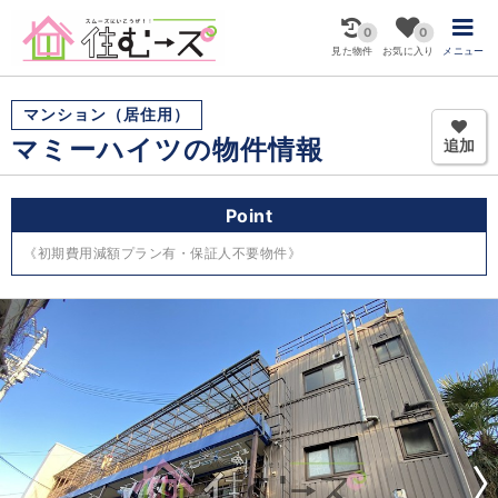
0
0
見た物件
お気に入り
メニュー
マンション
（居住用）
追加
マミーハイツの物件情報
Point
《初期費用減額プラン有・保証人不要物件》